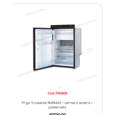
Cod. FRG805
Frigo trivalente RMS8400 • cerniera sinistra •
passaruota
€1730,00