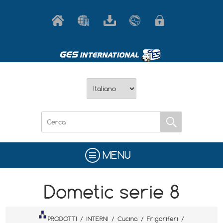
MENU
Dometic serie 8
PRODOTTI
/
INTERNI
/
Cucina
/
Frigoriferi
/