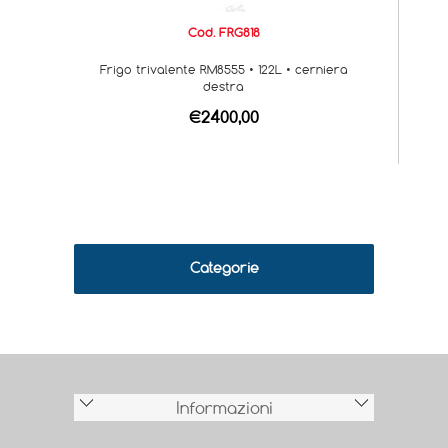
Cod. FRG818
Frigo trivalente RM8555 • 122L • cerniera
destra
€2400,00
Categorie
Informazioni