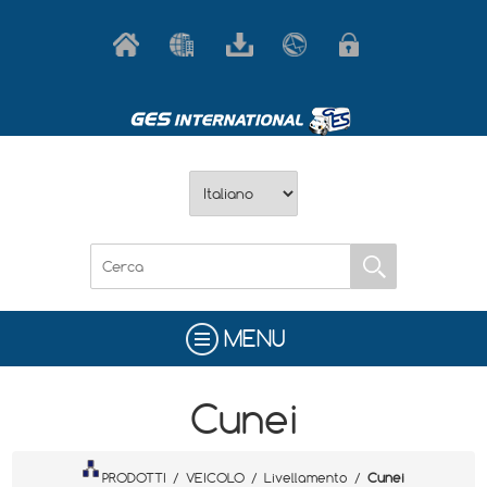
MENU
Cunei
PRODOTTI
/
VEICOLO
/
Livellamento
/
Cunei