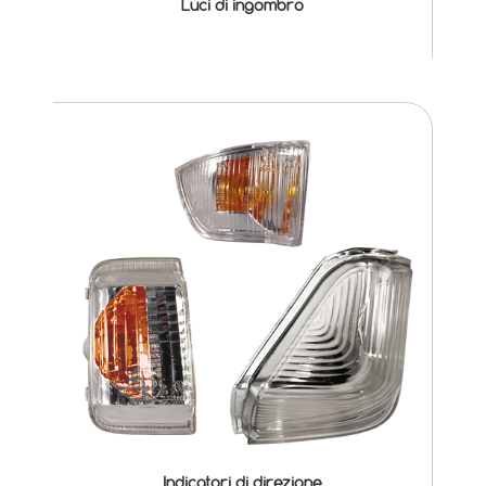
Luci di ingombro
Indicatori di direzione