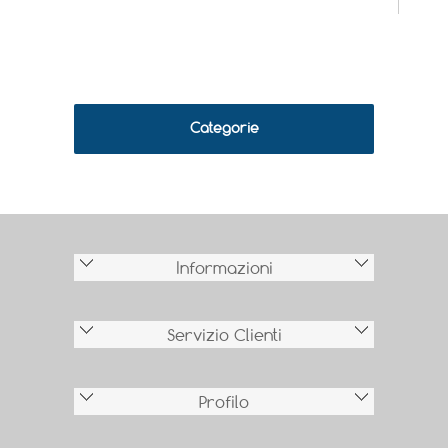
Categorie
Informazioni
Servizio Clienti
Profilo