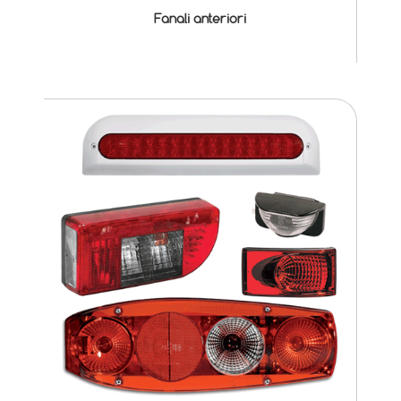
Fanali anteriori