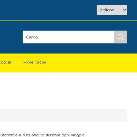
DOOR
HIGH-TECH
utonomia e funzionalità durante ogni viaggio.