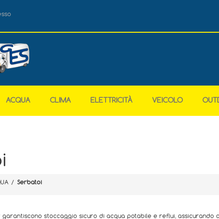
esso
ACQUA
CLIMA
ELETTRICITÀ
VEICOLO
OUT
i
UA
/
Serbatoi
 garantiscono stoccaggio sicuro di acqua potabile e reflui, assicurando a