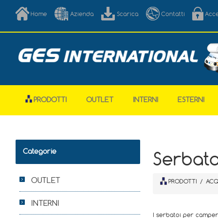
Home
Azienda
Scarica
Contatti
Acc
PRODOTTI
OUTLET
INTERNI
ESTERNI
Categorie
Serbato
OUTLET
PRODOTTI
/
ACQ
INTERNI
I serbatoi per camper